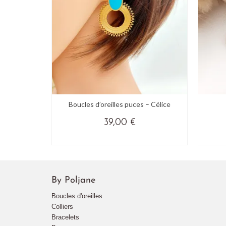
 – Simone
Boucles d’oreilles puces – Célice
39,00
€
UCCÈS
VICTIME DE SON SUCCÈS
Ce
produit
a
s
By Poljane
plusieurs
s.
variations.
Boucles d'oreilles
Les
Colliers
options
Bracelets
peuvent