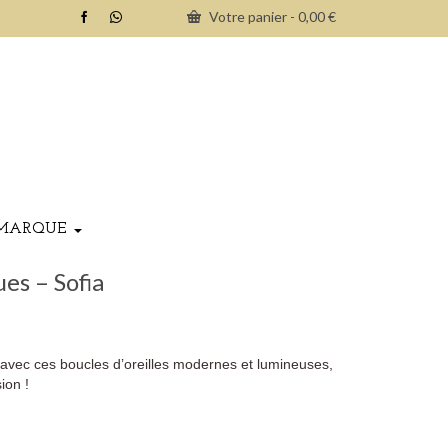
Votre panier
-
0,00
€
MARQUE
es – Sofia
 avec ces boucles d’oreilles modernes et lumineuses,
ion !