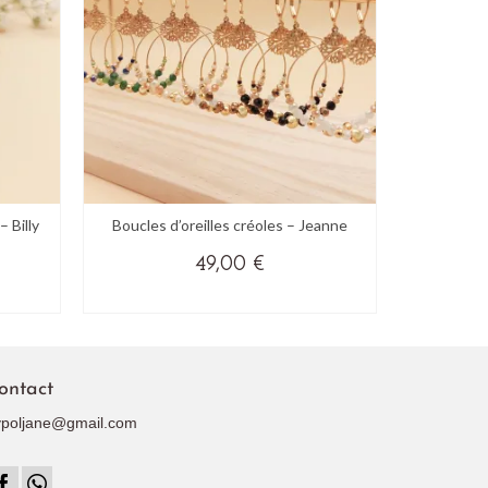
 Billy
Boucles d’oreilles créoles – Jeanne
Boucle
49,00
€
(+ DE COULEURS)
(
Ce
produit
a
ontact
plusieurs
variations.
ypoljane@gmail.com
Les
options
peuvent