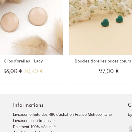
Clips d’oreilles – Lady
Boucles d’oreilles puces cœurs –
Le
Le
38,00
€
30,40
€
27,00
€
prix
prix
AJOUTER AU PANIER
(+ DE COULEURS)
initial
actuel
Ce
était :
est :
produit
38,00 €.
30,40 €.
a
Informations
plusieurs
C
variations.
b
Livraison offerte dès 49€ d'achat en France Métropolitaine
Les
Livraison en lettre suivie
options
Paiement 100% sécurisé
peuvent