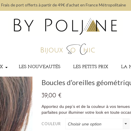
Frais de port offerts à partir de 49€ d'achat en France Métropolitaine
UX
LES NOUVEAUTÉS
LES PETITS PRIX
LA 
Boucles d’oreilles géométriqu
39,00
€
Apportez du pep’s et de la couleur à vos tenues
parfaites pour illuminer votre look en toute occas
COULEUR
Choisir une option