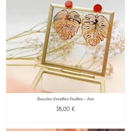
options
peuvent
être
choisies
sur
la
page
du
produit
Boucles d’oreilles feuilles – Ava
38,00
€
VICTIME DE SON SUCCÈS
Ce
produit