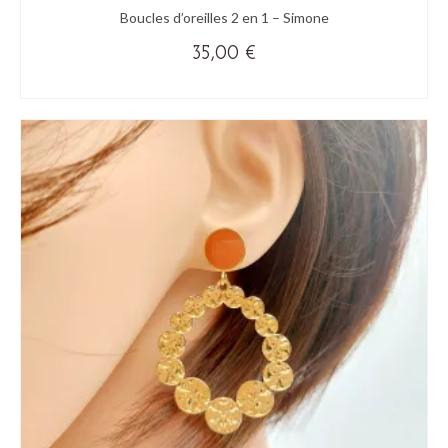
Boucles d’oreilles 2 en 1 – Simone
35,00
€
VICTIME DE SON SUCCÈS
Ce
produit
a
plusieurs
variations.
Les
options
peuvent
être
choisies
sur
la
page
du
produit