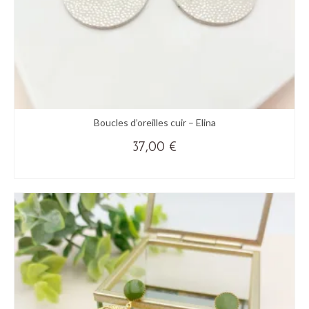
produit
Boucles d’oreilles cuir – Elina
37,00
€
VICTIME DE SON SUCCÈS