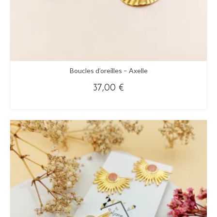
Boucles d’oreilles – Axelle
37,00
€
(+ DE COULEURS)
Ce
produit
a
plusieurs
variations.
Les
options
peuvent
être
choisies
sur