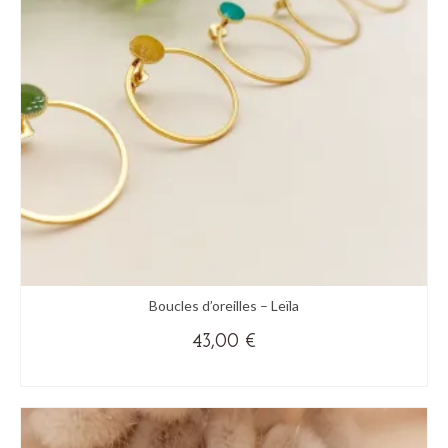
peuvent
être
choisies
sur
la
page
du
produit
Boucles d’oreilles – Leïla
43,00
€
(+ DE COULEURS)
Ce
produit
a