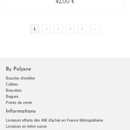
42,00
€
VICTIME DE SON SUCCÈS
1
2
3
4
5
→
By Poljane
Boucles d'oreilles
Colliers
Bracelets
Bagues
Points de vente
Informations
Livraison offerte dès 49€ d'achat en France Métropolitaine
Livraison en lettre suivie