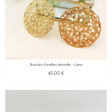
Boucles d’oreilles dentelle – Liana
43,00
€
(+ DE COULEURS)
Ce
produit
a
plusieurs
variations.
Les