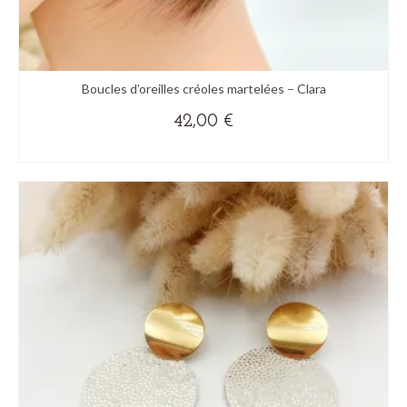
Boucles d’oreilles créoles martelées – Clara
42,00
€
(+ DE COULEURS)
Ce
produit
a
plusieurs
variations.
Les
options
peuvent
être
choisies
sur
la
page
du