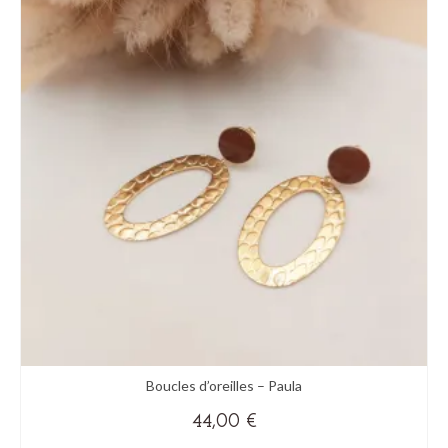
plusieurs
variations.
Les
options
peuvent
être
choisies
sur
la
page
du
produit
Boucles d’oreilles – Paula
44,00
€