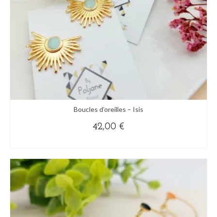
la
page
du
produit
Boucles d’oreilles – Isis
42,00
€
(+ DE COULEURS)
Ce
produit
a
plusieurs
variations.
Les
options