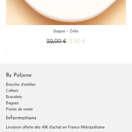
Bague – Zélia
Le
Le
22,00
€
15,90
€
prix
prix
(+ DE COULEURS)
initial
actuel
Ce
était :
est :
produit
22,00 €.
15,90 €.
a
By Poljane
plusieurs
variations.
Boucles d'oreilles
Les
Colliers
options
Bracelets
peuvent
Bagues
être
Points de vente
choisies
sur
Informations
la
Livraison offerte dès 49€ d'achat en France Métropolitaine
page