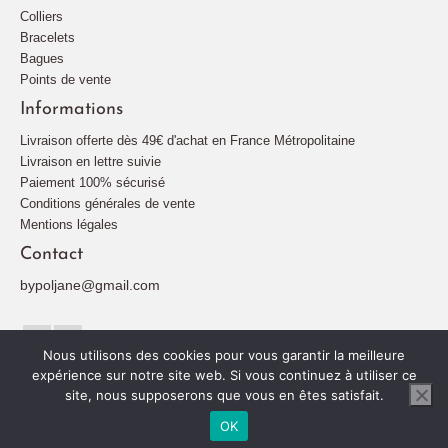
Colliers
Bracelets
Bagues
Points de vente
Informations
Livraison offerte dès 49€ d'achat en France Métropolitaine
Livraison en lettre suivie
Paiement 100% sécurisé
Conditions générales de vente
Mentions légales
Contact
bypoljane@gmail.com
Nous utilisons des cookies pour vous garantir la meilleure
expérience sur notre site web. Si vous continuez à utiliser ce
site, nous supposerons que vous en êtes satisfait.
Plan de site
Mentions légales
Politique de confidentialité
© 2026 By Poljane
OK