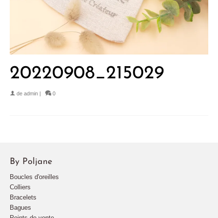
20220908_215029
de
admin
|
0
By Poljane
Boucles d'oreilles
Colliers
Bracelets
Bagues
Points de vente