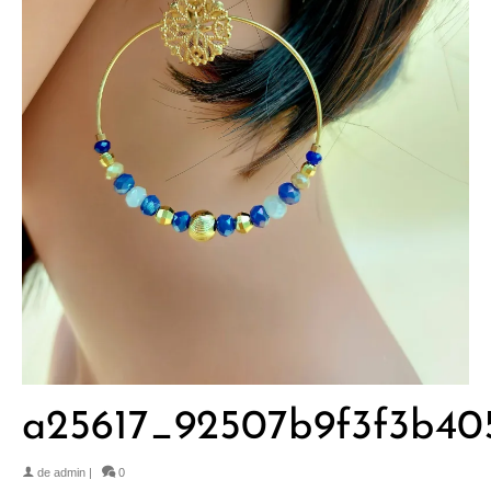
a25617_92507b9f3f3b40
de
admin
|
0