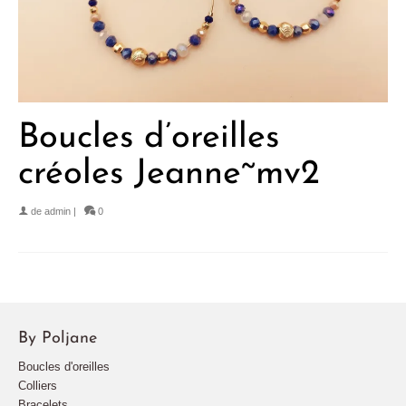
Boucles d’oreilles
créoles Jeanne~mv2
de
admin
|
0
By Poljane
Boucles d'oreilles
Colliers
Bracelets