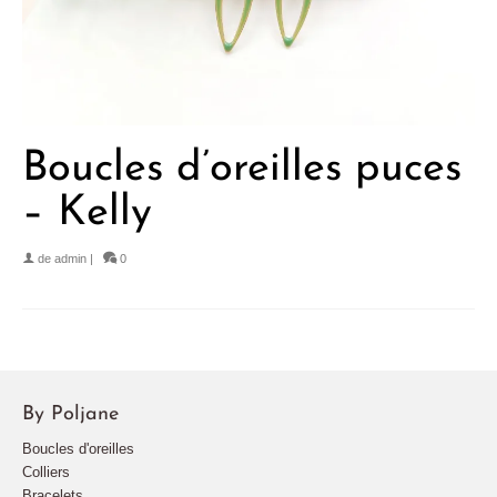
Boucles d’oreilles puces
– Kelly
de
admin
|
0
By Poljane
Boucles d'oreilles
Colliers
Bracelets