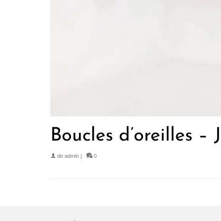
Boucles d’oreilles – 
de
admin
|
0