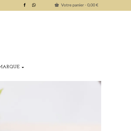
Votre panier
-
0,00
€
MARQUE