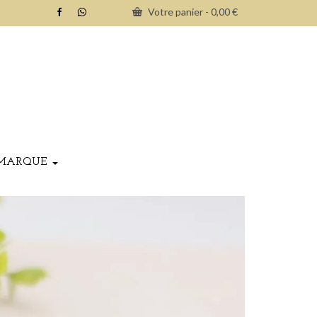
Votre panier
-
0,00
€
MARQUE