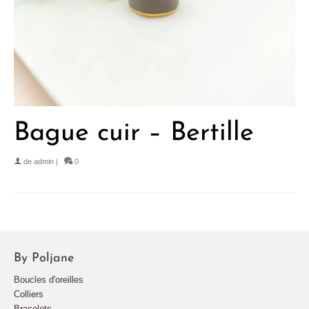
Bague cuir – Bertille
de
admin
|
0
By Poljane
Boucles d'oreilles
Colliers
Bracelets