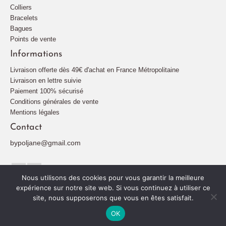
Colliers
Bracelets
Bagues
Points de vente
Informations
Livraison offerte dès 49€ d'achat en France Métropolitaine
Livraison en lettre suivie
Paiement 100% sécurisé
Conditions générales de vente
Mentions légales
Contact
bypoljane@gmail.com
Nous utilisons des cookies pour vous garantir la meilleure
expérience sur notre site web. Si vous continuez à utiliser ce
site, nous supposerons que vous en êtes satisfait.
Plan de site
Mentions légales
Politique de confidentialité
© 2026 By Poljane
OK