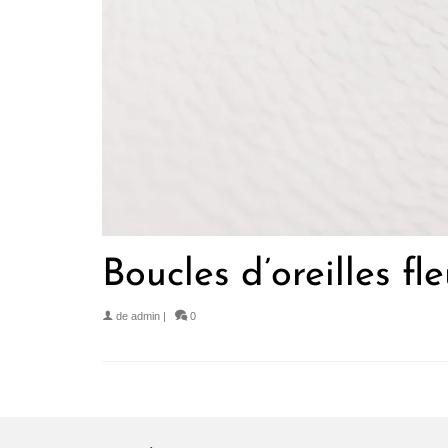
Boucles d’oreilles f
de
admin
|
0