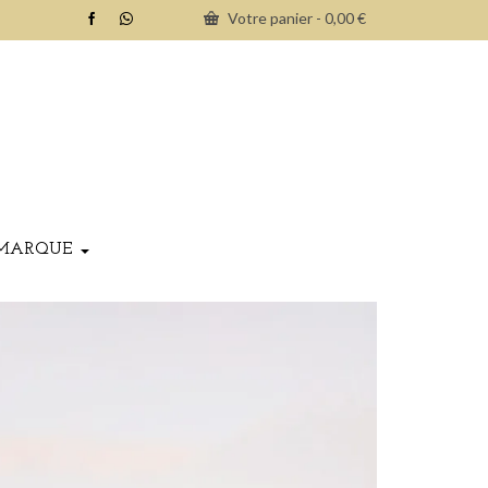
Votre panier
-
0,00
€
MARQUE