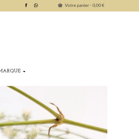
Votre panier
-
0,00
€
MARQUE