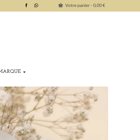
Votre panier
-
0,00
€
MARQUE