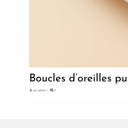
Boucles d’oreilles p
de
admin
|
0