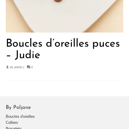
Boucles d’oreilles puces
– Judie
de
admin
|
0
By Poljane
Boucles d'oreilles
Colliers
Bracelets