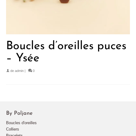
Boucles d’oreilles puces
– Ysée
de
admin
|
0
By Poljane
Boucles d'oreilles
Colliers
Bracelets