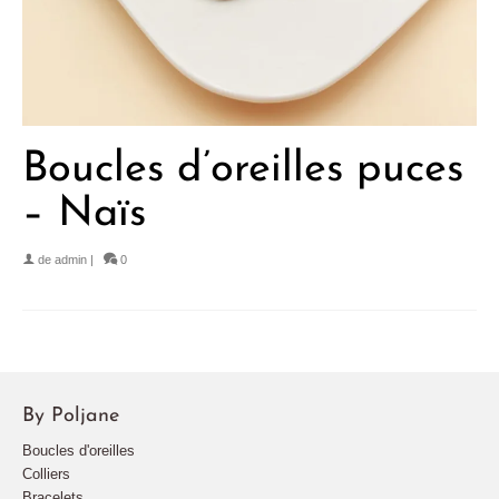
Boucles d’oreilles puces
– Naïs
de
admin
|
0
By Poljane
Boucles d'oreilles
Colliers
Bracelets