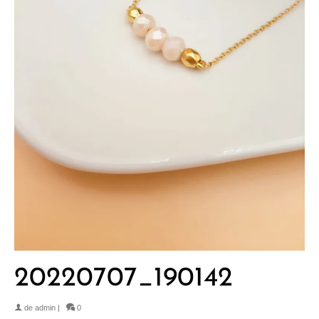
20220707_190142
de
admin
|
0