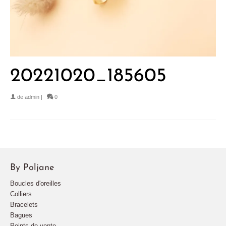
20221020_185605
de
admin
|
0
By Poljane
Boucles d'oreilles
Colliers
Bracelets
Bagues
Points de vente