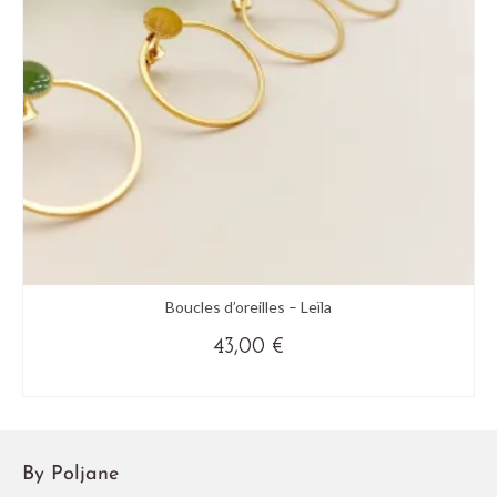
Boucles d’oreilles – Leïla
43,00
€
(+ DE COULEURS)
Ce
produit
a
By Poljane
plusieurs
variations.