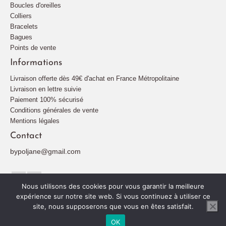
Boucles d'oreilles
Les
Colliers
options
Bracelets
peuvent
Bagues
être
Points de vente
choisies
sur
Informations
la
Livraison offerte dès 49€ d'achat en France Métropolitaine
page
Livraison en lettre suivie
du
Paiement 100% sécurisé
produit
Conditions générales de vente
Mentions légales
Contact
bypoljane@gmail.com
Nous utilisons des cookies pour vous garantir la meilleure
expérience sur notre site web. Si vous continuez à utiliser ce
site, nous supposerons que vous en êtes satisfait.
Plan de site
Mentions légales
Politique de confidentialité
© 2026 By Poljane
OK