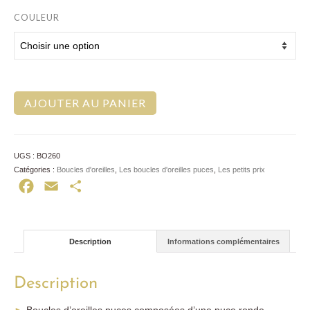
COULEUR
AJOUTER AU PANIER
UGS :
BO260
Catégories :
Boucles d'oreilles
,
Les boucles d'oreilles puces
,
Les petits prix
Facebook
Email
Partager
Description
Informations complémentaires
Description